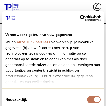
Ga terug
In
Verantwoord gebruik van uw gegevens
E-mailadres / Mobiel nummer
Wij en
onze 1022 partners
verwerken je persoonlijke
gegevens (bijv. uw IP-adres) met behulp van
technologieën zoals cookies om informatie op uw
apparaat op te slaan en te gebruiken met als doel
Wachtwoord vergeten?
Wachtwoord
gepersonaliseerde advertenties en content, metingen aan
advertenties en content, inzicht in publiek en
productontwikkeling. U kunt kiezen wie uw gegevens
gebruikt en met welke doelen.
Account maken
Als u het toestaat, willen we ook graag:
Toestemmingsselectie
Noodzakelijk
Informatie verzamelen over uw geografische locatie,
Inloggen
die tot een paar meter nauwkeurig kan zijn