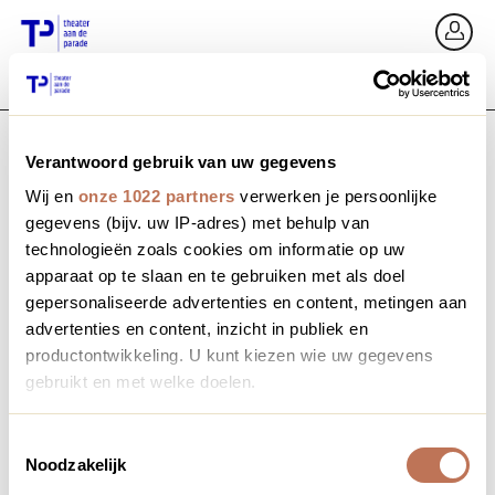
Ga terug
In
Verantwoord gebruik van uw gegevens
E-mailadres / Mobiel nummer
Wij en
onze 1022 partners
verwerken je persoonlijke
gegevens (bijv. uw IP-adres) met behulp van
technologieën zoals cookies om informatie op uw
apparaat op te slaan en te gebruiken met als doel
Wachtwoord vergeten?
Wachtwoord
gepersonaliseerde advertenties en content, metingen aan
advertenties en content, inzicht in publiek en
productontwikkeling. U kunt kiezen wie uw gegevens
gebruikt en met welke doelen.
Account maken
Als u het toestaat, willen we ook graag:
Toestemmingsselectie
Noodzakelijk
Informatie verzamelen over uw geografische locatie,
Inloggen
die tot een paar meter nauwkeurig kan zijn