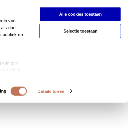
Inloggen
Alle cookies toestaan
hulp van
 als doel
Selectie toestaan
n publiek en
 kan zijn
erprinting)
et
everklaring.
ing
Details tonen
al media te
 van onze
deze gegevens
 op basis van
bruiken.