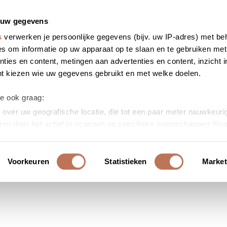
 uw gegevens
s
verwerken je persoonlijke gegevens (bijv. uw IP-adres) met be
s om informatie op uw apparaat op te slaan en te gebruiken met
ties en content, metingen aan advertenties en content, inzicht i
nt kiezen wie uw gegevens gebruikt en met welke doelen.
we ook graag:
over uw geografische locatie, die tot een paar meter nauwkeurig
ren door het actief te scannen op specifieke eigenschappen (fing
soonlijke gegevens worden verwerkt en stel uw voorkeuren in h
uw toestemming op elk moment wijzigen of intrekken in de Cooki
Voorkeuren
Statistieken
Market
ontent en advertenties te personaliseren, om functies voor soci
erkeer te analyseren. Ook delen we informatie over uw gebruik
or social media, adverteren en analyse. Deze partners kunnen 
ormatie die u aan ze heeft verstrekt of die ze hebben verzameld
s. U gaat akkoord met onze cookies als u onze website blijft ge