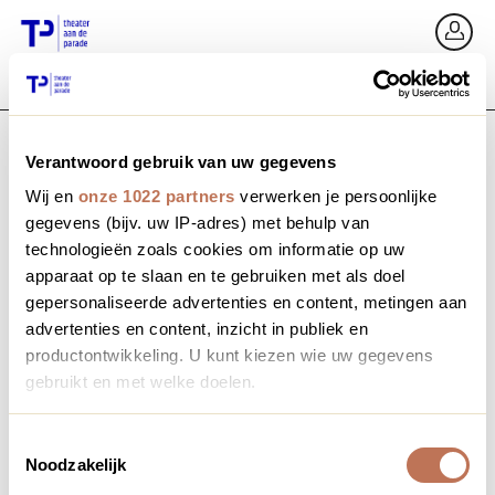
Ga terug
In
Verantwoord gebruik van uw gegevens
E-mailadres / Mobiel nummer
Wij en
onze 1022 partners
verwerken je persoonlijke
gegevens (bijv. uw IP-adres) met behulp van
technologieën zoals cookies om informatie op uw
apparaat op te slaan en te gebruiken met als doel
Wachtwoord vergeten?
Wachtwoord
gepersonaliseerde advertenties en content, metingen aan
advertenties en content, inzicht in publiek en
productontwikkeling. U kunt kiezen wie uw gegevens
gebruikt en met welke doelen.
Account maken
Als u het toestaat, willen we ook graag:
Toestemmingsselectie
Noodzakelijk
Informatie verzamelen over uw geografische locatie,
Inloggen
die tot een paar meter nauwkeurig kan zijn