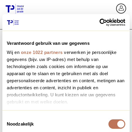
Ga terug
In
Verantwoord gebruik van uw gegevens
E-mailadres / Mobiel nummer
Wij en
onze 1022 partners
verwerken je persoonlijke
gegevens (bijv. uw IP-adres) met behulp van
technologieën zoals cookies om informatie op uw
apparaat op te slaan en te gebruiken met als doel
Wachtwoord vergeten?
Wachtwoord
gepersonaliseerde advertenties en content, metingen aan
advertenties en content, inzicht in publiek en
productontwikkeling. U kunt kiezen wie uw gegevens
gebruikt en met welke doelen.
Account maken
Als u het toestaat, willen we ook graag:
Toestemmingsselectie
Noodzakelijk
Informatie verzamelen over uw geografische locatie,
Inloggen
die tot een paar meter nauwkeurig kan zijn