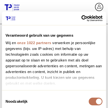
Ga terug
In
Verantwoord gebruik van uw gegevens
E-mailadres / Mobiel nummer
Wij en
onze 1022 partners
verwerken je persoonlijke
gegevens (bijv. uw IP-adres) met behulp van
technologieën zoals cookies om informatie op uw
apparaat op te slaan en te gebruiken met als doel
Wachtwoord vergeten?
Wachtwoord
gepersonaliseerde advertenties en content, metingen aan
advertenties en content, inzicht in publiek en
productontwikkeling. U kunt kiezen wie uw gegevens
gebruikt en met welke doelen.
Account maken
Als u het toestaat, willen we ook graag:
Toestemmingsselectie
Noodzakelijk
Informatie verzamelen over uw geografische locatie,
Inloggen
die tot een paar meter nauwkeurig kan zijn