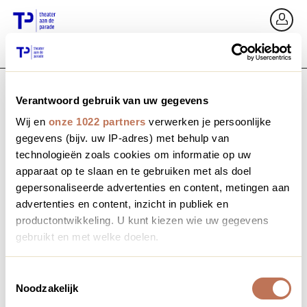
Ga terug
In
Verantwoord gebruik van uw gegevens
E-mailadres / Mobiel nummer
Wij en
onze 1022 partners
verwerken je persoonlijke
gegevens (bijv. uw IP-adres) met behulp van
technologieën zoals cookies om informatie op uw
apparaat op te slaan en te gebruiken met als doel
Wachtwoord vergeten?
Wachtwoord
gepersonaliseerde advertenties en content, metingen aan
advertenties en content, inzicht in publiek en
productontwikkeling. U kunt kiezen wie uw gegevens
gebruikt en met welke doelen.
Account maken
Als u het toestaat, willen we ook graag:
Toestemmingsselectie
Noodzakelijk
Informatie verzamelen over uw geografische locatie,
Inloggen
die tot een paar meter nauwkeurig kan zijn