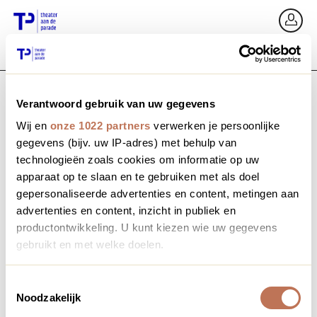
Ga terug
In
Verantwoord gebruik van uw gegevens
E-mailadres / Mobiel nummer
Wij en
onze 1022 partners
verwerken je persoonlijke
gegevens (bijv. uw IP-adres) met behulp van
technologieën zoals cookies om informatie op uw
apparaat op te slaan en te gebruiken met als doel
Wachtwoord vergeten?
Wachtwoord
gepersonaliseerde advertenties en content, metingen aan
advertenties en content, inzicht in publiek en
productontwikkeling. U kunt kiezen wie uw gegevens
gebruikt en met welke doelen.
Account maken
Als u het toestaat, willen we ook graag:
Toestemmingsselectie
Noodzakelijk
Informatie verzamelen over uw geografische locatie,
Inloggen
die tot een paar meter nauwkeurig kan zijn