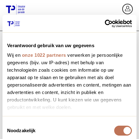
Ga terug
In
Verantwoord gebruik van uw gegevens
E-mailadres / Mobiel nummer
Wij en
onze 1022 partners
verwerken je persoonlijke
gegevens (bijv. uw IP-adres) met behulp van
technologieën zoals cookies om informatie op uw
apparaat op te slaan en te gebruiken met als doel
Wachtwoord vergeten?
Wachtwoord
gepersonaliseerde advertenties en content, metingen aan
advertenties en content, inzicht in publiek en
productontwikkeling. U kunt kiezen wie uw gegevens
gebruikt en met welke doelen.
Account maken
Als u het toestaat, willen we ook graag:
Toestemmingsselectie
Noodzakelijk
Informatie verzamelen over uw geografische locatie,
Inloggen
die tot een paar meter nauwkeurig kan zijn