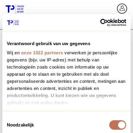
Ga terug
In
Verantwoord gebruik van uw gegevens
E-mailadres / Mobiel nummer
Wij en
onze 1022 partners
verwerken je persoonlijke
gegevens (bijv. uw IP-adres) met behulp van
technologieën zoals cookies om informatie op uw
apparaat op te slaan en te gebruiken met als doel
Wachtwoord vergeten?
Wachtwoord
gepersonaliseerde advertenties en content, metingen aan
advertenties en content, inzicht in publiek en
productontwikkeling. U kunt kiezen wie uw gegevens
gebruikt en met welke doelen.
Account maken
Als u het toestaat, willen we ook graag:
Toestemmingsselectie
Noodzakelijk
Informatie verzamelen over uw geografische locatie,
Inloggen
die tot een paar meter nauwkeurig kan zijn