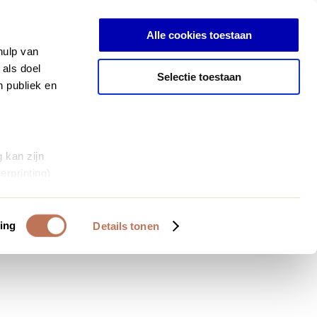
Inloggen
Alle cookies toestaan
hulp van
 als doel
Selectie toestaan
n publiek en
 kan zijn
erprinting)
et
everklaring.
ing
Details tonen
al media te
 van onze
deze gegevens
 op basis van
bruiken.