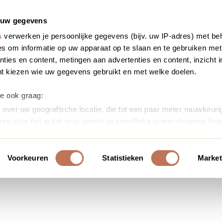
 uw gegevens
s
verwerken je persoonlijke gegevens (bijv. uw IP-adres) met be
s om informatie op uw apparaat op te slaan en te gebruiken met
ties en content, metingen aan advertenties en content, inzicht i
nt kiezen wie uw gegevens gebruikt en met welke doelen.
we ook graag:
over uw geografische locatie, die tot een paar meter nauwkeurig
ren door het actief te scannen op specifieke eigenschappen (fing
soonlijke gegevens worden verwerkt en stel uw voorkeuren in h
uw toestemming op elk moment wijzigen of intrekken in de Cooki
Voorkeuren
Statistieken
Market
ontent en advertenties te personaliseren, om functies voor soci
erkeer te analyseren. Ook delen we informatie over uw gebruik
or social media, adverteren en analyse. Deze partners kunnen 
ormatie die u aan ze heeft verstrekt of die ze hebben verzameld
s. U gaat akkoord met onze cookies als u onze website blijft ge