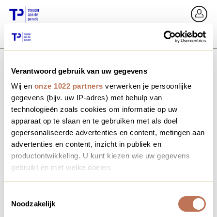
Ga terug
In
Verantwoord gebruik van uw gegevens
E-mailadres / Mobiel nummer
Wij en
onze 1022 partners
verwerken je persoonlijke
gegevens (bijv. uw IP-adres) met behulp van
technologieën zoals cookies om informatie op uw
apparaat op te slaan en te gebruiken met als doel
Wachtwoord vergeten?
Wachtwoord
gepersonaliseerde advertenties en content, metingen aan
advertenties en content, inzicht in publiek en
productontwikkeling. U kunt kiezen wie uw gegevens
gebruikt en met welke doelen.
Account maken
Als u het toestaat, willen we ook graag:
Toestemmingsselectie
Noodzakelijk
Informatie verzamelen over uw geografische locatie,
Inloggen
die tot een paar meter nauwkeurig kan zijn