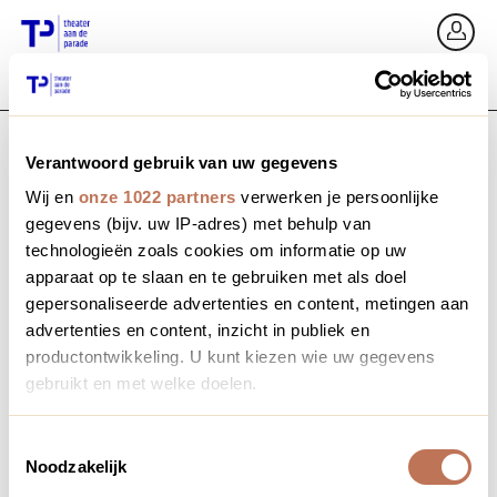
Ga terug
In
Verantwoord gebruik van uw gegevens
E-mailadres / Mobiel nummer
Wij en
onze 1022 partners
verwerken je persoonlijke
gegevens (bijv. uw IP-adres) met behulp van
technologieën zoals cookies om informatie op uw
apparaat op te slaan en te gebruiken met als doel
Wachtwoord vergeten?
Wachtwoord
gepersonaliseerde advertenties en content, metingen aan
advertenties en content, inzicht in publiek en
productontwikkeling. U kunt kiezen wie uw gegevens
gebruikt en met welke doelen.
Account maken
Als u het toestaat, willen we ook graag:
Toestemmingsselectie
Noodzakelijk
Informatie verzamelen over uw geografische locatie,
Inloggen
die tot een paar meter nauwkeurig kan zijn