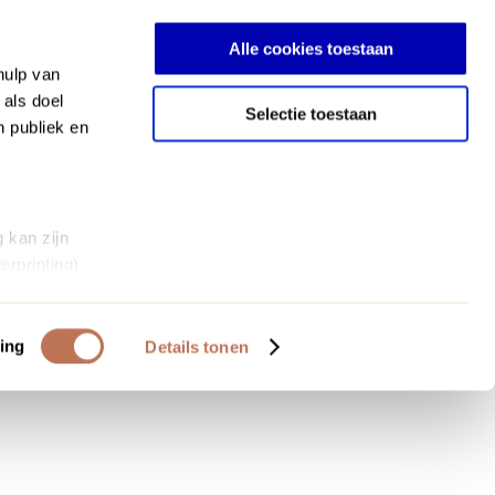
Inloggen
Alle cookies toestaan
hulp van
 als doel
Selectie toestaan
n publiek en
 kan zijn
erprinting)
et
everklaring.
ing
Details tonen
al media te
 van onze
deze gegevens
 op basis van
bruiken.