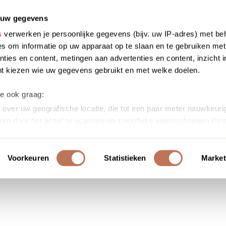
 uw gegevens
s
verwerken je persoonlijke gegevens (bijv. uw IP-adres) met be
s om informatie op uw apparaat op te slaan en te gebruiken met
ties en content, metingen aan advertenties en content, inzicht i
nt kiezen wie uw gegevens gebruikt en met welke doelen.
we ook graag:
over uw geografische locatie, die tot een paar meter nauwkeurig
ren door het actief te scannen op specifieke eigenschappen (fing
soonlijke gegevens worden verwerkt en stel uw voorkeuren in h
uw toestemming op elk moment wijzigen of intrekken in de Cooki
Voorkeuren
Statistieken
Market
ontent en advertenties te personaliseren, om functies voor soci
erkeer te analyseren. Ook delen we informatie over uw gebruik
or social media, adverteren en analyse. Deze partners kunnen 
ormatie die u aan ze heeft verstrekt of die ze hebben verzameld
s. U gaat akkoord met onze cookies als u onze website blijft ge