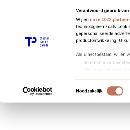
Verantwoord gebruik van
Inloggen
Ga terug
Wij en
onze 1022 partner
technologieën zoals cookie
gepersonaliseerde adverten
productontwikkeling. U ku
Als u het toestaat, willen 
Informatie verzamelen 
Uw apparaat identifice
Lees meer over hoe uw per
detailgedeelte
in. U kunt 
Toestemmingsselectie
Noodzakelijk
We gebruiken cookies om c
bieden en om ons websitev
site met onze partners vo
combineren met andere inf
uw gebruik van hun service