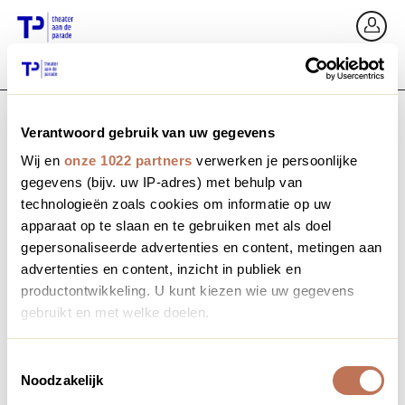
Ga terug
In
Verantwoord gebruik van uw gegevens
E-mailadres / Mobiel nummer
Wij en
onze 1022 partners
verwerken je persoonlijke
gegevens (bijv. uw IP-adres) met behulp van
technologieën zoals cookies om informatie op uw
apparaat op te slaan en te gebruiken met als doel
Wachtwoord vergeten?
Wachtwoord
gepersonaliseerde advertenties en content, metingen aan
advertenties en content, inzicht in publiek en
productontwikkeling. U kunt kiezen wie uw gegevens
gebruikt en met welke doelen.
Account maken
Als u het toestaat, willen we ook graag:
Toestemmingsselectie
Noodzakelijk
Informatie verzamelen over uw geografische locatie,
Inloggen
die tot een paar meter nauwkeurig kan zijn