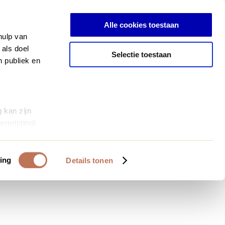
Inloggen
Alle cookies toestaan
hulp van
 als doel
Selectie toestaan
n publiek en
 kan zijn
erprinting)
et
everklaring.
ing
Details tonen
al media te
 van onze
deze gegevens
 op basis van
bruiken.