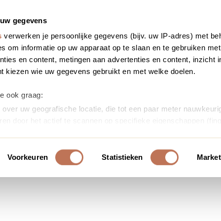
 uw gegevens
s
verwerken je persoonlijke gegevens (bijv. uw IP-adres) met be
s om informatie op uw apparaat op te slaan en te gebruiken met
ties en content, metingen aan advertenties en content, inzicht i
nt kiezen wie uw gegevens gebruikt en met welke doelen.
we ook graag:
over uw geografische locatie, die tot een paar meter nauwkeurig
ren door het actief te scannen op specifieke eigenschappen (fing
soonlijke gegevens worden verwerkt en stel uw voorkeuren in h
uw toestemming op elk moment wijzigen of intrekken in de Cooki
Voorkeuren
Statistieken
Market
ontent en advertenties te personaliseren, om functies voor soci
erkeer te analyseren. Ook delen we informatie over uw gebruik
or social media, adverteren en analyse. Deze partners kunnen 
ormatie die u aan ze heeft verstrekt of die ze hebben verzameld
s. U gaat akkoord met onze cookies als u onze website blijft ge