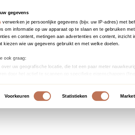
 uw gegevens
s
verwerken je persoonlijke gegevens (bijv. uw IP-adres) met be
s om informatie op uw apparaat op te slaan en te gebruiken met
ties en content, metingen aan advertenties en content, inzicht i
nt kiezen wie uw gegevens gebruikt en met welke doelen.
we ook graag:
over uw geografische locatie, die tot een paar meter nauwkeurig
ren door het actief te scannen op specifieke eigenschappen (fing
soonlijke gegevens worden verwerkt en stel uw voorkeuren in h
uw toestemming op elk moment wijzigen of intrekken in de Cooki
Voorkeuren
Statistieken
Market
ontent en advertenties te personaliseren, om functies voor soci
erkeer te analyseren. Ook delen we informatie over uw gebruik
or social media, adverteren en analyse. Deze partners kunnen 
ormatie die u aan ze heeft verstrekt of die ze hebben verzameld
s. U gaat akkoord met onze cookies als u onze website blijft ge