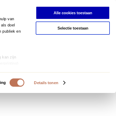
Inloggen
Alle cookies toestaan
hulp van
 als doel
Selectie toestaan
n publiek en
 kan zijn
erprinting)
et
everklaring.
ing
Details tonen
al media te
 van onze
deze gegevens
 op basis van
bruiken.