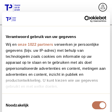
Ga terug
In
Verantwoord gebruik van uw gegevens
E-mailadres / Mobiel nummer
Wij en
onze 1022 partners
verwerken je persoonlijke
gegevens (bijv. uw IP-adres) met behulp van
technologieën zoals cookies om informatie op uw
apparaat op te slaan en te gebruiken met als doel
Wachtwoord vergeten?
Wachtwoord
gepersonaliseerde advertenties en content, metingen aan
advertenties en content, inzicht in publiek en
productontwikkeling. U kunt kiezen wie uw gegevens
gebruikt en met welke doelen.
Account maken
Als u het toestaat, willen we ook graag:
Toestemmingsselectie
Noodzakelijk
Informatie verzamelen over uw geografische locatie,
Inloggen
die tot een paar meter nauwkeurig kan zijn