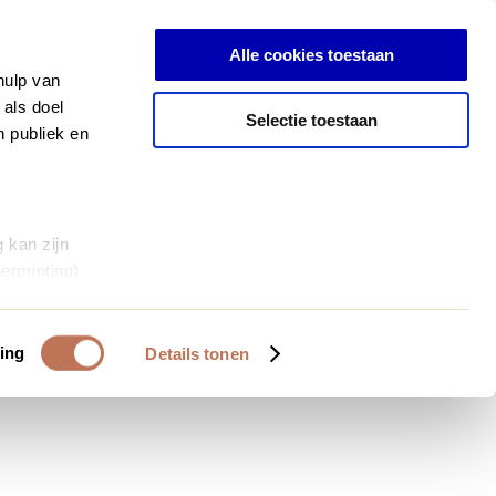
Inloggen
Alle cookies toestaan
hulp van
 als doel
Selectie toestaan
n publiek en
 kan zijn
erprinting)
et
everklaring.
ing
Details tonen
al media te
 van onze
deze gegevens
 op basis van
bruiken.