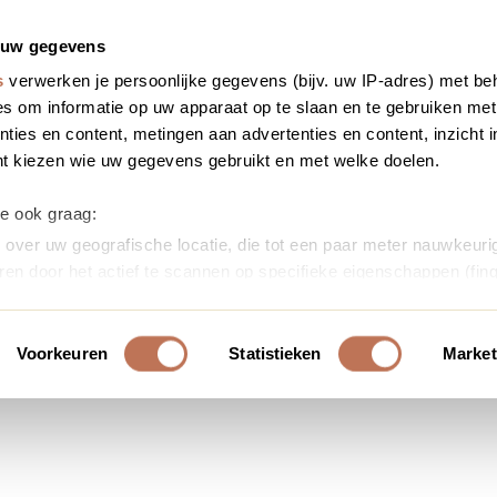
 uw gegevens
s
verwerken je persoonlijke gegevens (bijv. uw IP-adres) met be
s om informatie op uw apparaat op te slaan en te gebruiken met
ties en content, metingen aan advertenties en content, inzicht i
nt kiezen wie uw gegevens gebruikt en met welke doelen.
we ook graag:
over uw geografische locatie, die tot een paar meter nauwkeurig
ren door het actief te scannen op specifieke eigenschappen (fing
soonlijke gegevens worden verwerkt en stel uw voorkeuren in h
uw toestemming op elk moment wijzigen of intrekken in de Cooki
Voorkeuren
Statistieken
Market
ontent en advertenties te personaliseren, om functies voor soci
erkeer te analyseren. Ook delen we informatie over uw gebruik
or social media, adverteren en analyse. Deze partners kunnen 
ormatie die u aan ze heeft verstrekt of die ze hebben verzameld
s. U gaat akkoord met onze cookies als u onze website blijft ge