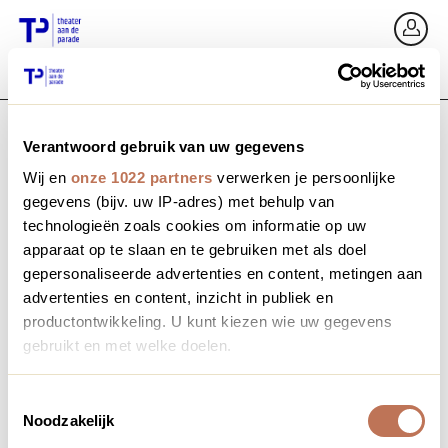
Ga terug
In
Verantwoord gebruik van uw gegevens
E-mailadres / Mobiel nummer
Wij en
onze 1022 partners
verwerken je persoonlijke
gegevens (bijv. uw IP-adres) met behulp van
technologieën zoals cookies om informatie op uw
apparaat op te slaan en te gebruiken met als doel
Wachtwoord vergeten?
Wachtwoord
gepersonaliseerde advertenties en content, metingen aan
advertenties en content, inzicht in publiek en
productontwikkeling. U kunt kiezen wie uw gegevens
gebruikt en met welke doelen.
Account maken
Als u het toestaat, willen we ook graag:
Toestemmingsselectie
Noodzakelijk
Informatie verzamelen over uw geografische locatie,
Inloggen
die tot een paar meter nauwkeurig kan zijn