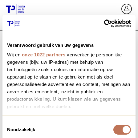
Ga terug
In
Verantwoord gebruik van uw gegevens
E-mailadres / Mobiel nummer
Wij en
onze 1022 partners
verwerken je persoonlijke
gegevens (bijv. uw IP-adres) met behulp van
technologieën zoals cookies om informatie op uw
apparaat op te slaan en te gebruiken met als doel
Wachtwoord vergeten?
Wachtwoord
gepersonaliseerde advertenties en content, metingen aan
advertenties en content, inzicht in publiek en
productontwikkeling. U kunt kiezen wie uw gegevens
gebruikt en met welke doelen.
Account maken
Als u het toestaat, willen we ook graag:
Toestemmingsselectie
Noodzakelijk
Informatie verzamelen over uw geografische locatie,
Inloggen
die tot een paar meter nauwkeurig kan zijn