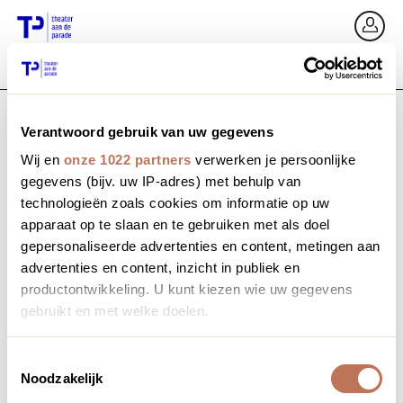
Ga terug
In
Verantwoord gebruik van uw gegevens
E-mailadres / Mobiel nummer
Wij en
onze 1022 partners
verwerken je persoonlijke
gegevens (bijv. uw IP-adres) met behulp van
technologieën zoals cookies om informatie op uw
apparaat op te slaan en te gebruiken met als doel
Wachtwoord vergeten?
Wachtwoord
gepersonaliseerde advertenties en content, metingen aan
advertenties en content, inzicht in publiek en
productontwikkeling. U kunt kiezen wie uw gegevens
gebruikt en met welke doelen.
Account maken
Als u het toestaat, willen we ook graag:
Toestemmingsselectie
Noodzakelijk
Informatie verzamelen over uw geografische locatie,
Inloggen
die tot een paar meter nauwkeurig kan zijn