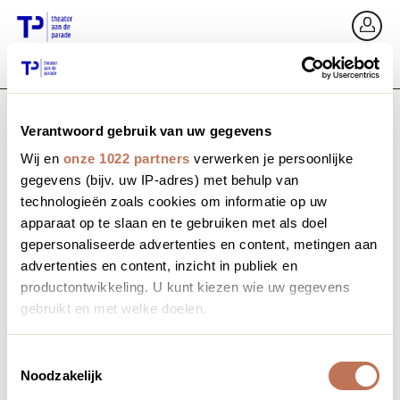
Ga terug
In
Verantwoord gebruik van uw gegevens
E-mailadres / Mobiel nummer
Wij en
onze 1022 partners
verwerken je persoonlijke
gegevens (bijv. uw IP-adres) met behulp van
technologieën zoals cookies om informatie op uw
apparaat op te slaan en te gebruiken met als doel
Wachtwoord vergeten?
Wachtwoord
gepersonaliseerde advertenties en content, metingen aan
advertenties en content, inzicht in publiek en
productontwikkeling. U kunt kiezen wie uw gegevens
gebruikt en met welke doelen.
Account maken
Als u het toestaat, willen we ook graag:
Toestemmingsselectie
Noodzakelijk
Informatie verzamelen over uw geografische locatie,
Inloggen
die tot een paar meter nauwkeurig kan zijn