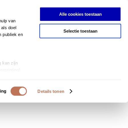
Inloggen
Alle cookies toestaan
hulp van
 als doel
Selectie toestaan
n publiek en
 kan zijn
erprinting)
et
everklaring.
ing
Details tonen
al media te
 van onze
deze gegevens
 op basis van
bruiken.