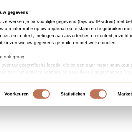
 uw gegevens
s
verwerken je persoonlijke gegevens (bijv. uw IP-adres) met be
s om informatie op uw apparaat op te slaan en te gebruiken met
ties en content, metingen aan advertenties en content, inzicht i
nt kiezen wie uw gegevens gebruikt en met welke doelen.
we ook graag:
over uw geografische locatie, die tot een paar meter nauwkeurig
ren door het actief te scannen op specifieke eigenschappen (fing
soonlijke gegevens worden verwerkt en stel uw voorkeuren in h
uw toestemming op elk moment wijzigen of intrekken in de Cooki
Voorkeuren
Statistieken
Market
ontent en advertenties te personaliseren, om functies voor soci
erkeer te analyseren. Ook delen we informatie over uw gebruik
or social media, adverteren en analyse. Deze partners kunnen 
ormatie die u aan ze heeft verstrekt of die ze hebben verzameld
s. U gaat akkoord met onze cookies als u onze website blijft ge