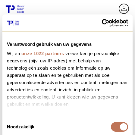
Ga terug
In
Verantwoord gebruik van uw gegevens
E-mailadres / Mobiel nummer
Wij en
onze 1022 partners
verwerken je persoonlijke
gegevens (bijv. uw IP-adres) met behulp van
technologieën zoals cookies om informatie op uw
apparaat op te slaan en te gebruiken met als doel
Wachtwoord vergeten?
Wachtwoord
gepersonaliseerde advertenties en content, metingen aan
advertenties en content, inzicht in publiek en
productontwikkeling. U kunt kiezen wie uw gegevens
gebruikt en met welke doelen.
Account maken
Als u het toestaat, willen we ook graag:
Toestemmingsselectie
Noodzakelijk
Informatie verzamelen over uw geografische locatie,
Inloggen
die tot een paar meter nauwkeurig kan zijn