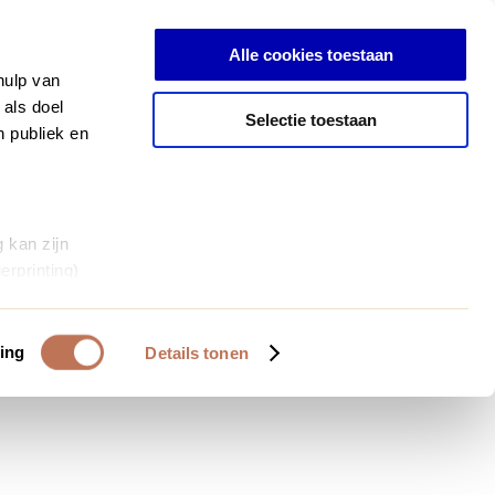
Inloggen
Alle cookies toestaan
hulp van
 als doel
Selectie toestaan
n publiek en
 kan zijn
erprinting)
et
everklaring.
ing
Details tonen
al media te
 van onze
deze gegevens
 op basis van
bruiken.