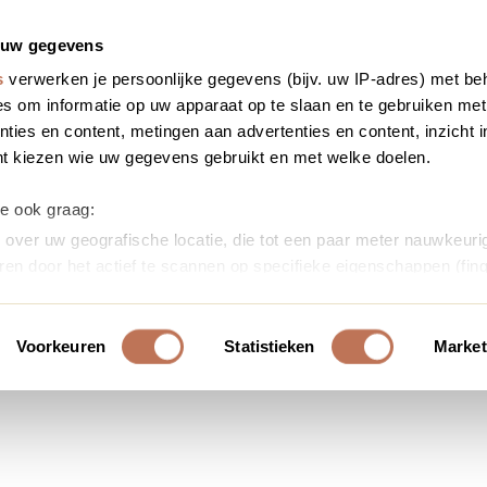
 uw gegevens
s
verwerken je persoonlijke gegevens (bijv. uw IP-adres) met be
s om informatie op uw apparaat op te slaan en te gebruiken met
ties en content, metingen aan advertenties en content, inzicht i
nt kiezen wie uw gegevens gebruikt en met welke doelen.
we ook graag:
over uw geografische locatie, die tot een paar meter nauwkeurig
ren door het actief te scannen op specifieke eigenschappen (fing
soonlijke gegevens worden verwerkt en stel uw voorkeuren in h
uw toestemming op elk moment wijzigen of intrekken in de Cooki
Voorkeuren
Statistieken
Market
ontent en advertenties te personaliseren, om functies voor soci
erkeer te analyseren. Ook delen we informatie over uw gebruik
or social media, adverteren en analyse. Deze partners kunnen 
ormatie die u aan ze heeft verstrekt of die ze hebben verzameld
s. U gaat akkoord met onze cookies als u onze website blijft ge