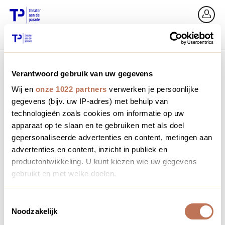
Ga terug
In
Verantwoord gebruik van uw gegevens
E-mailadres / Mobiel nummer
Wij en
onze 1022 partners
verwerken je persoonlijke
gegevens (bijv. uw IP-adres) met behulp van
technologieën zoals cookies om informatie op uw
apparaat op te slaan en te gebruiken met als doel
Wachtwoord vergeten?
Wachtwoord
gepersonaliseerde advertenties en content, metingen aan
advertenties en content, inzicht in publiek en
productontwikkeling. U kunt kiezen wie uw gegevens
gebruikt en met welke doelen.
Account maken
Als u het toestaat, willen we ook graag:
Toestemmingsselectie
Noodzakelijk
Informatie verzamelen over uw geografische locatie,
Inloggen
die tot een paar meter nauwkeurig kan zijn