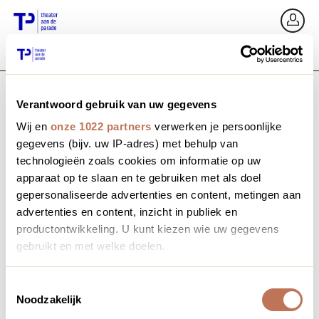
Ga terug
In
Verantwoord gebruik van uw gegevens
E-mailadres / Mobiel nummer
Wij en
onze 1022 partners
verwerken je persoonlijke
gegevens (bijv. uw IP-adres) met behulp van
technologieën zoals cookies om informatie op uw
apparaat op te slaan en te gebruiken met als doel
Wachtwoord vergeten?
Wachtwoord
gepersonaliseerde advertenties en content, metingen aan
advertenties en content, inzicht in publiek en
productontwikkeling. U kunt kiezen wie uw gegevens
gebruikt en met welke doelen.
Account maken
Als u het toestaat, willen we ook graag:
Toestemmingsselectie
Noodzakelijk
Informatie verzamelen over uw geografische locatie,
Inloggen
die tot een paar meter nauwkeurig kan zijn