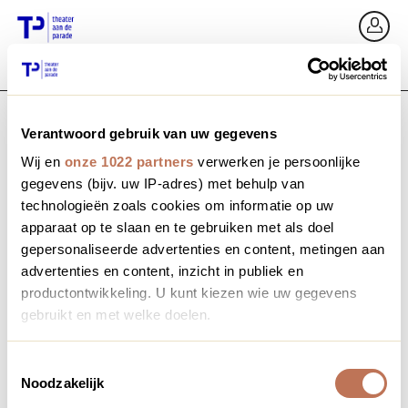
Ga terug
In
Verantwoord gebruik van uw gegevens
E-mailadres / Mobiel nummer
Wij en
onze 1022 partners
verwerken je persoonlijke
gegevens (bijv. uw IP-adres) met behulp van
technologieën zoals cookies om informatie op uw
apparaat op te slaan en te gebruiken met als doel
Wachtwoord vergeten?
Wachtwoord
gepersonaliseerde advertenties en content, metingen aan
advertenties en content, inzicht in publiek en
productontwikkeling. U kunt kiezen wie uw gegevens
gebruikt en met welke doelen.
Account maken
Als u het toestaat, willen we ook graag:
Toestemmingsselectie
Noodzakelijk
Informatie verzamelen over uw geografische locatie,
Inloggen
die tot een paar meter nauwkeurig kan zijn