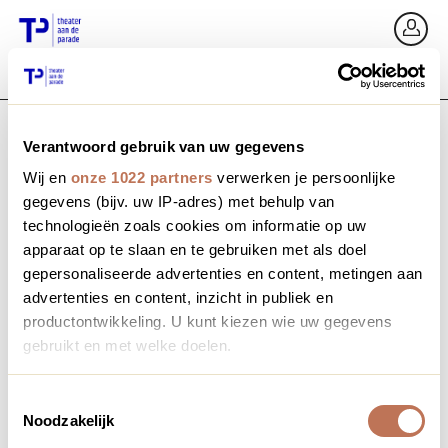
Ga terug
In
Verantwoord gebruik van uw gegevens
E-mailadres / Mobiel nummer
Wij en
onze 1022 partners
verwerken je persoonlijke
gegevens (bijv. uw IP-adres) met behulp van
technologieën zoals cookies om informatie op uw
apparaat op te slaan en te gebruiken met als doel
Wachtwoord vergeten?
Wachtwoord
gepersonaliseerde advertenties en content, metingen aan
advertenties en content, inzicht in publiek en
productontwikkeling. U kunt kiezen wie uw gegevens
gebruikt en met welke doelen.
Account maken
Als u het toestaat, willen we ook graag:
Toestemmingsselectie
Noodzakelijk
Informatie verzamelen over uw geografische locatie,
Inloggen
die tot een paar meter nauwkeurig kan zijn