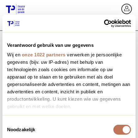
Ga terug
In
Verantwoord gebruik van uw gegevens
E-mailadres / Mobiel nummer
Wij en
onze 1022 partners
verwerken je persoonlijke
gegevens (bijv. uw IP-adres) met behulp van
technologieën zoals cookies om informatie op uw
apparaat op te slaan en te gebruiken met als doel
Wachtwoord vergeten?
Wachtwoord
gepersonaliseerde advertenties en content, metingen aan
advertenties en content, inzicht in publiek en
productontwikkeling. U kunt kiezen wie uw gegevens
gebruikt en met welke doelen.
Account maken
Als u het toestaat, willen we ook graag:
Toestemmingsselectie
Noodzakelijk
Informatie verzamelen over uw geografische locatie,
Inloggen
die tot een paar meter nauwkeurig kan zijn