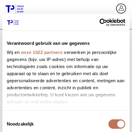
Ga terug
In
Verantwoord gebruik van uw gegevens
E-mailadres / Mobiel nummer
Wij en
onze 1022 partners
verwerken je persoonlijke
gegevens (bijv. uw IP-adres) met behulp van
technologieën zoals cookies om informatie op uw
apparaat op te slaan en te gebruiken met als doel
Wachtwoord vergeten?
Wachtwoord
gepersonaliseerde advertenties en content, metingen aan
advertenties en content, inzicht in publiek en
productontwikkeling. U kunt kiezen wie uw gegevens
gebruikt en met welke doelen.
Account maken
Als u het toestaat, willen we ook graag:
Toestemmingsselectie
Noodzakelijk
Informatie verzamelen over uw geografische locatie,
Inloggen
die tot een paar meter nauwkeurig kan zijn