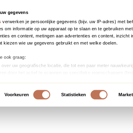
 uw gegevens
s
verwerken je persoonlijke gegevens (bijv. uw IP-adres) met be
s om informatie op uw apparaat op te slaan en te gebruiken met
ties en content, metingen aan advertenties en content, inzicht i
nt kiezen wie uw gegevens gebruikt en met welke doelen.
we ook graag:
over uw geografische locatie, die tot een paar meter nauwkeurig
ren door het actief te scannen op specifieke eigenschappen (fing
soonlijke gegevens worden verwerkt en stel uw voorkeuren in h
uw toestemming op elk moment wijzigen of intrekken in de Cooki
Voorkeuren
Statistieken
Market
ontent en advertenties te personaliseren, om functies voor soci
erkeer te analyseren. Ook delen we informatie over uw gebruik
or social media, adverteren en analyse. Deze partners kunnen 
ormatie die u aan ze heeft verstrekt of die ze hebben verzameld
s. U gaat akkoord met onze cookies als u onze website blijft ge