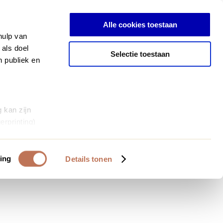
Inloggen
Alle cookies toestaan
hulp van
 als doel
Selectie toestaan
n publiek en
 kan zijn
erprinting)
et
everklaring.
ing
Details tonen
al media te
 van onze
deze gegevens
 op basis van
bruiken.