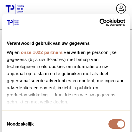
Ga terug
In
Verantwoord gebruik van uw gegevens
E-mailadres / Mobiel nummer
Wij en
onze 1022 partners
verwerken je persoonlijke
gegevens (bijv. uw IP-adres) met behulp van
technologieën zoals cookies om informatie op uw
apparaat op te slaan en te gebruiken met als doel
Wachtwoord vergeten?
Wachtwoord
gepersonaliseerde advertenties en content, metingen aan
advertenties en content, inzicht in publiek en
productontwikkeling. U kunt kiezen wie uw gegevens
gebruikt en met welke doelen.
Account maken
Als u het toestaat, willen we ook graag:
Toestemmingsselectie
Noodzakelijk
Informatie verzamelen over uw geografische locatie,
Inloggen
die tot een paar meter nauwkeurig kan zijn