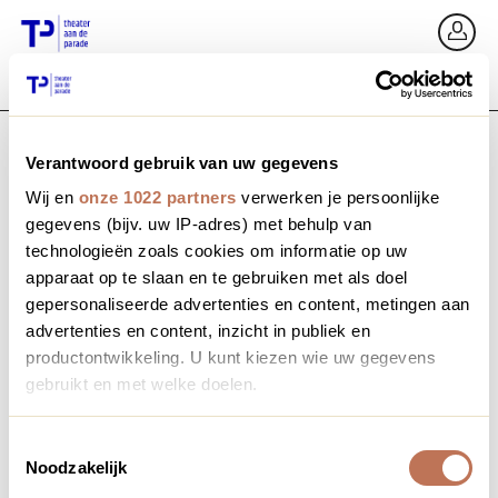
Ga terug
In
Verantwoord gebruik van uw gegevens
E-mailadres / Mobiel nummer
Wij en
onze 1022 partners
verwerken je persoonlijke
gegevens (bijv. uw IP-adres) met behulp van
technologieën zoals cookies om informatie op uw
apparaat op te slaan en te gebruiken met als doel
Wachtwoord vergeten?
Wachtwoord
gepersonaliseerde advertenties en content, metingen aan
advertenties en content, inzicht in publiek en
productontwikkeling. U kunt kiezen wie uw gegevens
gebruikt en met welke doelen.
Account maken
Als u het toestaat, willen we ook graag:
Toestemmingsselectie
Noodzakelijk
Informatie verzamelen over uw geografische locatie,
Inloggen
die tot een paar meter nauwkeurig kan zijn