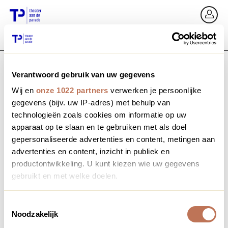
Ga terug
In
Verantwoord gebruik van uw gegevens
E-mailadres / Mobiel nummer
Wij en
onze 1022 partners
verwerken je persoonlijke
gegevens (bijv. uw IP-adres) met behulp van
technologieën zoals cookies om informatie op uw
apparaat op te slaan en te gebruiken met als doel
Wachtwoord vergeten?
Wachtwoord
gepersonaliseerde advertenties en content, metingen aan
advertenties en content, inzicht in publiek en
productontwikkeling. U kunt kiezen wie uw gegevens
gebruikt en met welke doelen.
Account maken
Als u het toestaat, willen we ook graag:
Toestemmingsselectie
Noodzakelijk
Informatie verzamelen over uw geografische locatie,
Inloggen
die tot een paar meter nauwkeurig kan zijn