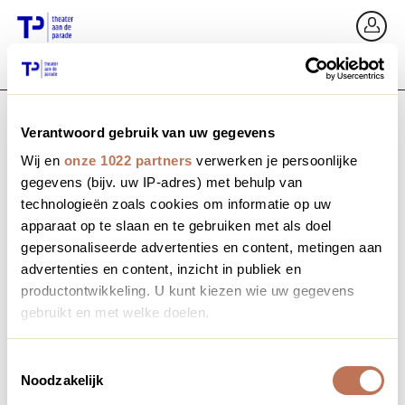
Ga terug
In
Verantwoord gebruik van uw gegevens
E-mailadres / Mobiel nummer
Wij en
onze 1022 partners
verwerken je persoonlijke
gegevens (bijv. uw IP-adres) met behulp van
technologieën zoals cookies om informatie op uw
apparaat op te slaan en te gebruiken met als doel
Wachtwoord vergeten?
Wachtwoord
gepersonaliseerde advertenties en content, metingen aan
advertenties en content, inzicht in publiek en
productontwikkeling. U kunt kiezen wie uw gegevens
gebruikt en met welke doelen.
Account maken
Als u het toestaat, willen we ook graag:
Toestemmingsselectie
Noodzakelijk
Informatie verzamelen over uw geografische locatie,
Inloggen
die tot een paar meter nauwkeurig kan zijn