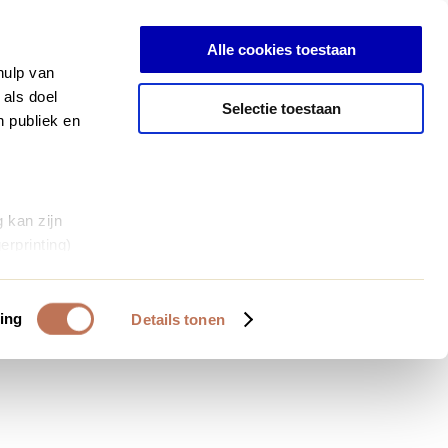
Inloggen
Alle cookies toestaan
hulp van
 als doel
Selectie toestaan
n publiek en
 kan zijn
erprinting)
et
everklaring.
ing
Details tonen
al media te
 van onze
deze gegevens
 op basis van
bruiken.