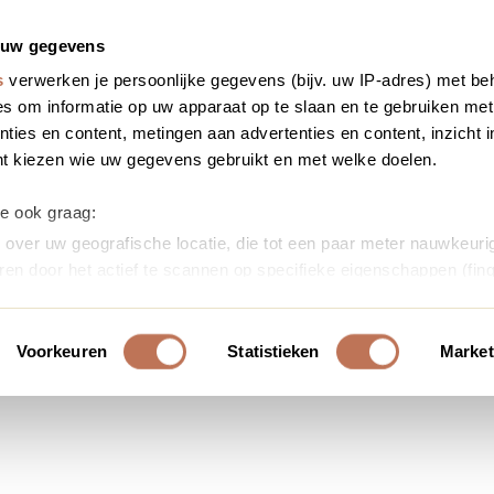
 uw gegevens
s
verwerken je persoonlijke gegevens (bijv. uw IP-adres) met be
s om informatie op uw apparaat op te slaan en te gebruiken met
ties en content, metingen aan advertenties en content, inzicht i
nt kiezen wie uw gegevens gebruikt en met welke doelen.
we ook graag:
over uw geografische locatie, die tot een paar meter nauwkeurig
ren door het actief te scannen op specifieke eigenschappen (fing
soonlijke gegevens worden verwerkt en stel uw voorkeuren in h
uw toestemming op elk moment wijzigen of intrekken in de Cooki
Voorkeuren
Statistieken
Market
ontent en advertenties te personaliseren, om functies voor soci
erkeer te analyseren. Ook delen we informatie over uw gebruik
or social media, adverteren en analyse. Deze partners kunnen 
ormatie die u aan ze heeft verstrekt of die ze hebben verzameld
s. U gaat akkoord met onze cookies als u onze website blijft ge