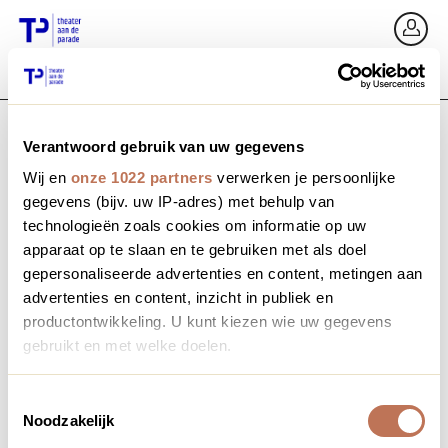
Ga terug
In
Verantwoord gebruik van uw gegevens
E-mailadres / Mobiel nummer
Wij en
onze 1022 partners
verwerken je persoonlijke
gegevens (bijv. uw IP-adres) met behulp van
technologieën zoals cookies om informatie op uw
apparaat op te slaan en te gebruiken met als doel
Wachtwoord vergeten?
Wachtwoord
gepersonaliseerde advertenties en content, metingen aan
advertenties en content, inzicht in publiek en
productontwikkeling. U kunt kiezen wie uw gegevens
gebruikt en met welke doelen.
Account maken
Als u het toestaat, willen we ook graag:
Toestemmingsselectie
Noodzakelijk
Informatie verzamelen over uw geografische locatie,
Inloggen
die tot een paar meter nauwkeurig kan zijn