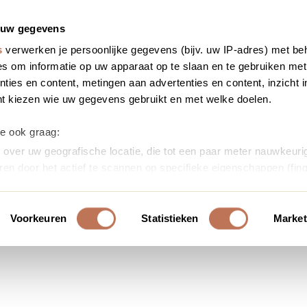
 uw gegevens
s
verwerken je persoonlijke gegevens (bijv. uw IP-adres) met be
s om informatie op uw apparaat op te slaan en te gebruiken met
ties en content, metingen aan advertenties en content, inzicht i
nt kiezen wie uw gegevens gebruikt en met welke doelen.
we ook graag:
over uw geografische locatie, die tot een paar meter nauwkeurig
ren door het actief te scannen op specifieke eigenschappen (fing
soonlijke gegevens worden verwerkt en stel uw voorkeuren in h
uw toestemming op elk moment wijzigen of intrekken in de Cooki
Voorkeuren
Statistieken
Market
ontent en advertenties te personaliseren, om functies voor soci
erkeer te analyseren. Ook delen we informatie over uw gebruik
or social media, adverteren en analyse. Deze partners kunnen 
ormatie die u aan ze heeft verstrekt of die ze hebben verzameld
s. U gaat akkoord met onze cookies als u onze website blijft ge