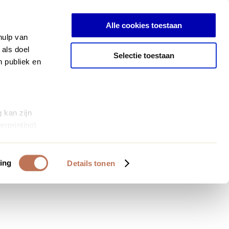
Log in
Alle cookies toestaan
hulp van
 als doel
Selectie toestaan
n publiek en
 kan zijn
erprinting)
et
everklaring.
ing
Details tonen
al media te
 van onze
deze gegevens
 op basis van
bruiken.