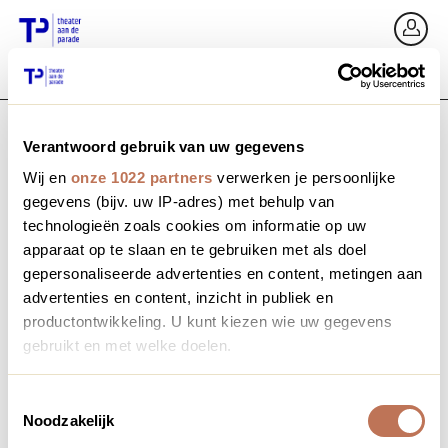
Go back
Si
Verantwoord gebruik van uw gegevens
Email / Mobile
Wij en
onze 1022 partners
verwerken je persoonlijke
gegevens (bijv. uw IP-adres) met behulp van
technologieën zoals cookies om informatie op uw
apparaat op te slaan en te gebruiken met als doel
Forgot password?
Password
gepersonaliseerde advertenties en content, metingen aan
advertenties en content, inzicht in publiek en
productontwikkeling. U kunt kiezen wie uw gegevens
gebruikt en met welke doelen.
Create profile
Als u het toestaat, willen we ook graag:
Toestemmingsselectie
Noodzakelijk
Informatie verzamelen over uw geografische locatie,
Sign in
die tot een paar meter nauwkeurig kan zijn