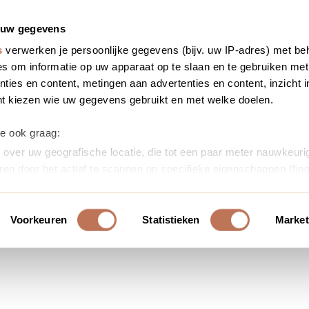
 uw gegevens
s
verwerken je persoonlijke gegevens (bijv. uw IP-adres) met be
s om informatie op uw apparaat op te slaan en te gebruiken met
ties en content, metingen aan advertenties en content, inzicht i
nt kiezen wie uw gegevens gebruikt en met welke doelen.
we ook graag:
over uw geografische locatie, die tot een paar meter nauwkeurig
ren door het actief te scannen op specifieke eigenschappen (fing
soonlijke gegevens worden verwerkt en stel uw voorkeuren in h
uw toestemming op elk moment wijzigen of intrekken in de Cooki
Voorkeuren
Statistieken
Market
ontent en advertenties te personaliseren, om functies voor soci
erkeer te analyseren. Ook delen we informatie over uw gebruik
or social media, adverteren en analyse. Deze partners kunnen 
ormatie die u aan ze heeft verstrekt of die ze hebben verzameld
s. U gaat akkoord met onze cookies als u onze website blijft ge