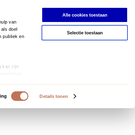
Log in
Alle cookies toestaan
hulp van
 als doel
Selectie toestaan
n publiek en
 kan zijn
erprinting)
et
everklaring.
ing
Details tonen
al media te
 van onze
deze gegevens
 op basis van
bruiken.