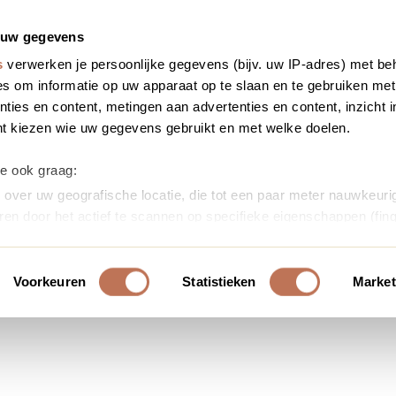
 uw gegevens
s
verwerken je persoonlijke gegevens (bijv. uw IP-adres) met be
s om informatie op uw apparaat op te slaan en te gebruiken met
ties en content, metingen aan advertenties en content, inzicht i
nt kiezen wie uw gegevens gebruikt en met welke doelen.
we ook graag:
over uw geografische locatie, die tot een paar meter nauwkeurig
ren door het actief te scannen op specifieke eigenschappen (fing
soonlijke gegevens worden verwerkt en stel uw voorkeuren in h
uw toestemming op elk moment wijzigen of intrekken in de Cooki
Voorkeuren
Statistieken
Market
ontent en advertenties te personaliseren, om functies voor soci
erkeer te analyseren. Ook delen we informatie over uw gebruik
or social media, adverteren en analyse. Deze partners kunnen 
ormatie die u aan ze heeft verstrekt of die ze hebben verzameld
s. U gaat akkoord met onze cookies als u onze website blijft ge