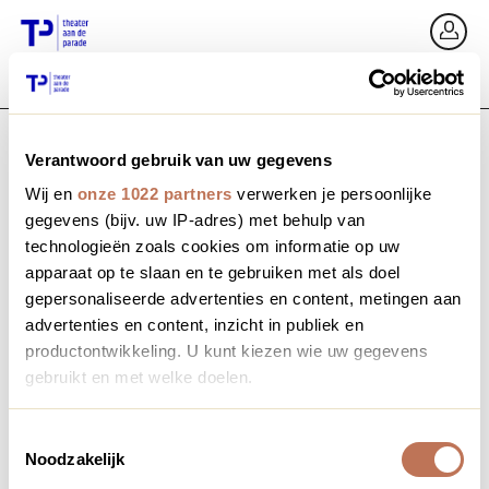
Go back
Si
Verantwoord gebruik van uw gegevens
Email / Mobile
Wij en
onze 1022 partners
verwerken je persoonlijke
gegevens (bijv. uw IP-adres) met behulp van
technologieën zoals cookies om informatie op uw
apparaat op te slaan en te gebruiken met als doel
Forgot password?
Password
gepersonaliseerde advertenties en content, metingen aan
advertenties en content, inzicht in publiek en
productontwikkeling. U kunt kiezen wie uw gegevens
gebruikt en met welke doelen.
Create profile
Als u het toestaat, willen we ook graag:
Toestemmingsselectie
Noodzakelijk
Informatie verzamelen over uw geografische locatie,
Sign in
die tot een paar meter nauwkeurig kan zijn