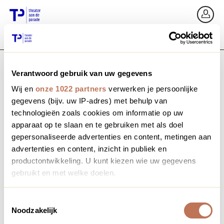
Go back
Si
Verantwoord gebruik van uw gegevens
Email / Mobile
Wij en
onze 1022 partners
verwerken je persoonlijke
gegevens (bijv. uw IP-adres) met behulp van
technologieën zoals cookies om informatie op uw
apparaat op te slaan en te gebruiken met als doel
Forgot password?
Password
gepersonaliseerde advertenties en content, metingen aan
advertenties en content, inzicht in publiek en
productontwikkeling. U kunt kiezen wie uw gegevens
gebruikt en met welke doelen.
Create profile
Als u het toestaat, willen we ook graag:
Toestemmingsselectie
Noodzakelijk
Informatie verzamelen over uw geografische locatie,
Sign in
die tot een paar meter nauwkeurig kan zijn