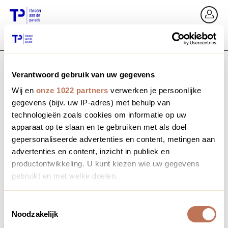
Go back
Si
Verantwoord gebruik van uw gegevens
Email / Mobile
Wij en
onze 1022 partners
verwerken je persoonlijke
gegevens (bijv. uw IP-adres) met behulp van
technologieën zoals cookies om informatie op uw
apparaat op te slaan en te gebruiken met als doel
Forgot password?
Password
gepersonaliseerde advertenties en content, metingen aan
advertenties en content, inzicht in publiek en
productontwikkeling. U kunt kiezen wie uw gegevens
gebruikt en met welke doelen.
Create profile
Als u het toestaat, willen we ook graag:
Toestemmingsselectie
Noodzakelijk
Informatie verzamelen over uw geografische locatie,
Sign in
die tot een paar meter nauwkeurig kan zijn