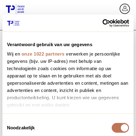
Zurück
An
Verantwoord gebruik van uw gegevens
E-Mail / Mobil
Wij en
onze 1022 partners
verwerken je persoonlijke
gegevens (bijv. uw IP-adres) met behulp van
technologieën zoals cookies om informatie op uw
apparaat op te slaan en te gebruiken met als doel
Passwort vergessen?
Passwort
gepersonaliseerde advertenties en content, metingen aan
advertenties en content, inzicht in publiek en
productontwikkeling. U kunt kiezen wie uw gegevens
gebruikt en met welke doelen.
Profil erstellen
Als u het toestaat, willen we ook graag:
Toestemmingsselectie
Noodzakelijk
Informatie verzamelen over uw geografische locatie,
Anmelden
die tot een paar meter nauwkeurig kan zijn