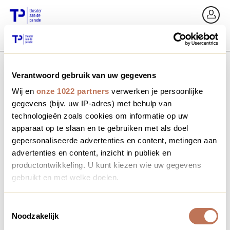
Zurück
An
Verantwoord gebruik van uw gegevens
E-Mail / Mobil
Wij en
onze 1022 partners
verwerken je persoonlijke
gegevens (bijv. uw IP-adres) met behulp van
technologieën zoals cookies om informatie op uw
apparaat op te slaan en te gebruiken met als doel
Passwort vergessen?
Passwort
gepersonaliseerde advertenties en content, metingen aan
advertenties en content, inzicht in publiek en
productontwikkeling. U kunt kiezen wie uw gegevens
gebruikt en met welke doelen.
Profil erstellen
Als u het toestaat, willen we ook graag:
Toestemmingsselectie
Noodzakelijk
Informatie verzamelen over uw geografische locatie,
Anmelden
die tot een paar meter nauwkeurig kan zijn