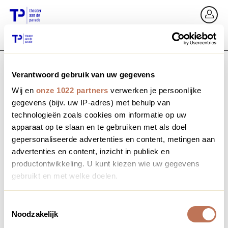
Zurück
An
Verantwoord gebruik van uw gegevens
E-Mail / Mobil
Wij en
onze 1022 partners
verwerken je persoonlijke
gegevens (bijv. uw IP-adres) met behulp van
technologieën zoals cookies om informatie op uw
apparaat op te slaan en te gebruiken met als doel
Passwort vergessen?
Passwort
gepersonaliseerde advertenties en content, metingen aan
advertenties en content, inzicht in publiek en
productontwikkeling. U kunt kiezen wie uw gegevens
gebruikt en met welke doelen.
Profil erstellen
Als u het toestaat, willen we ook graag:
Toestemmingsselectie
Noodzakelijk
Informatie verzamelen over uw geografische locatie,
Anmelden
die tot een paar meter nauwkeurig kan zijn