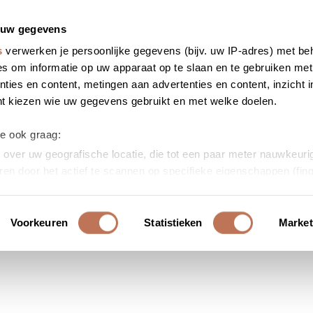
 uw gegevens
s
verwerken je persoonlijke gegevens (bijv. uw IP-adres) met be
s om informatie op uw apparaat op te slaan en te gebruiken met
ties en content, metingen aan advertenties en content, inzicht i
nt kiezen wie uw gegevens gebruikt en met welke doelen.
we ook graag:
over uw geografische locatie, die tot een paar meter nauwkeurig
ren door het actief te scannen op specifieke eigenschappen (fing
soonlijke gegevens worden verwerkt en stel uw voorkeuren in h
uw toestemming op elk moment wijzigen of intrekken in de Cooki
Voorkeuren
Statistieken
Market
ontent en advertenties te personaliseren, om functies voor soci
erkeer te analyseren. Ook delen we informatie over uw gebruik
or social media, adverteren en analyse. Deze partners kunnen 
ormatie die u aan ze heeft verstrekt of die ze hebben verzameld
s. U gaat akkoord met onze cookies als u onze website blijft ge