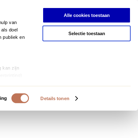
Anmelden
Alle cookies toestaan
hulp van
 als doel
Selectie toestaan
n publiek en
 kan zijn
erprinting)
et
everklaring.
ing
Details tonen
al media te
 van onze
deze gegevens
 op basis van
bruiken.